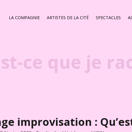
LA COMPAGNIE
ARTISTES DE LA CITÉ
SPECTACLES
A
est-ce que je r
age improvisation : Qu’es