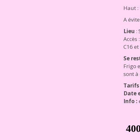
Haut : 
A évite
Lieu
: 
Accès 
C16 et
Se res
Frigo 
sont à
Tarifs
Date e
Info :