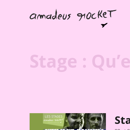
Stage : Qu’
St