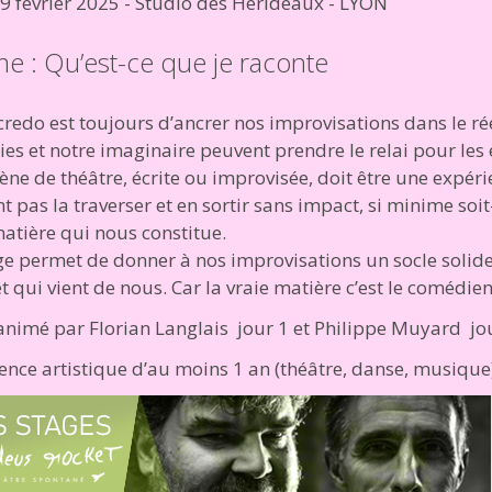
09 février 2025 - Studio des Hérideaux - LYON
e : Qu’est-ce que je raconte
redo est toujours d’ancrer nos improvisations dans le réel
lies et notre imaginaire peuvent prendre le relai pour les
ène de théâtre, écrite ou improvisée, doit être une expér
t pas la traverser et en sortir sans impact, si minime soi
matière qui nous constitue.
ge permet de donner à nos improvisations un socle solid
t qui vient de nous. Car la vraie matière c’est le comédie
animé par Florian Langlais jour 1 et Philippe Muyard jo
ence artistique d’au moins 1 an (théâtre, danse, musique)