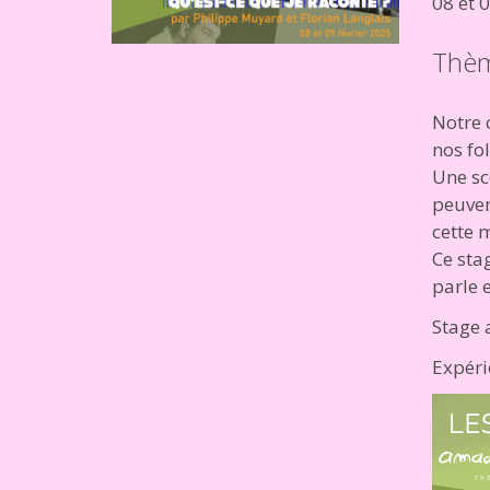
08 et 
Thèm
Notre c
nos fo
Une sc
peuven
cette 
Ce sta
parle e
Stage 
Expéri