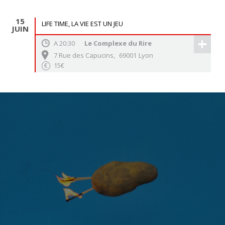
15
LIFE TIME, LA VIE EST UN JEU
JUIN
+
A
20:30
Le Complexe du Rire
7 Rue des Capucins
,
69001
Lyon
15€
€