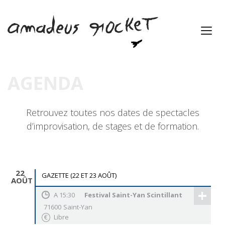
AGENDA
Retrouvez toutes nos dates de spectacles
d’improvisation, de stages et de formation.
22
GAZETTE (22 ET 23 AOÛT)
AOÛT
+
A
15:30
Festival Saint-Yan Scintillant
71600
Saint-Yan
Libre
€