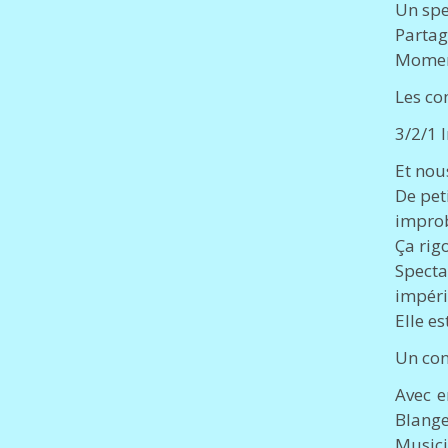
Un spe
Partag
Moment
Les co
3/2/1 
Et nous
De pet
impro
Ça rigo
Spectat
impéri
Elle e
Un con
Avec e
Blange
Musici