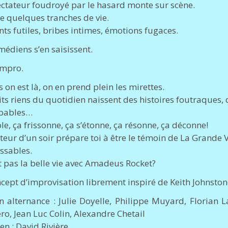
ctateur foudroyé par le hasard monte sur scène.
e quelques tranches de vie.
s futiles, bribes intimes, émotions fugaces.
médiens s’en saisissent.
Impro.
 on est là, on en prend plein les mirettes.
its riens du quotidien naissent des histoires foutraques, 
bables…
le, ça frissonne, ça s’étonne, ça résonne, ça déconne!
eur d’un soir prépare toi à être le témoin de La Grande Vie
ssables.
st pas la belle vie avec Amadeus Rocket?
cept d’improvisation librement inspiré de Keith Johnston
n alternance : Julie Doyelle, Philippe Muyard, Florian L
ro, Jean Luc Colin, Alexandre Chetail
en : David Rivière