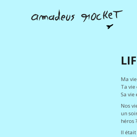
LI
Ma vie
Ta vie
Sa vie 
Nos vi
un soir
héros 
Il étai