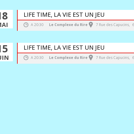
18
LIFE TIME, LA VIE EST UN JEU
MAI
A
20:30
Le Complexe du Rire
7 Rue des Capucins
,
15
LIFE TIME, LA VIE EST UN JEU
UIN
A
20:30
Le Complexe du Rire
7 Rue des Capucins
,